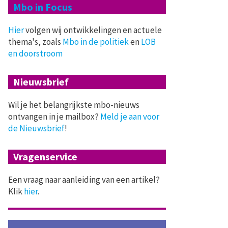
Mbo in Focus
Hier
volgen wij ontwikkelingen en actuele
thema's, zoals
Mbo in de politiek
en
LOB
en doorstroom
Nieuwsbrief
Wil je het belangrijkste mbo-nieuws
ontvangen in je mailbox?
Meld je aan voor
de Nieuwsbrief
!
Vragenservice
Een vraag naar aanleiding van een artikel?
Klik
hier
.