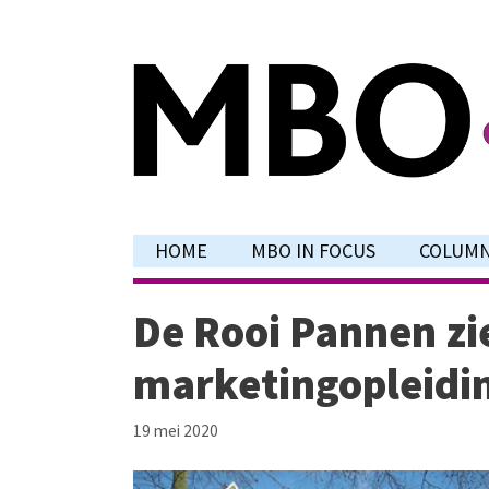
Ga
naar
de
inhoud
HOME
MBO IN FOCUS
COLUM
De Rooi Pannen zi
marketingopleidin
19 mei 2020