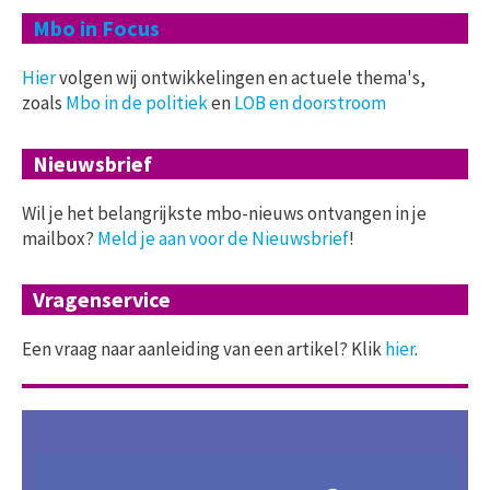
Mbo in Focus
Hier
volgen wij ontwikkelingen en actuele thema's,
zoals
Mbo in de politiek
en
LOB en doorstroom
Nieuwsbrief
Wil je het belangrijkste mbo-nieuws ontvangen in je
mailbox?
Meld je aan voor de Nieuwsbrief
!
Vragenservice
Een vraag naar aanleiding van een artikel? Klik
hier
.