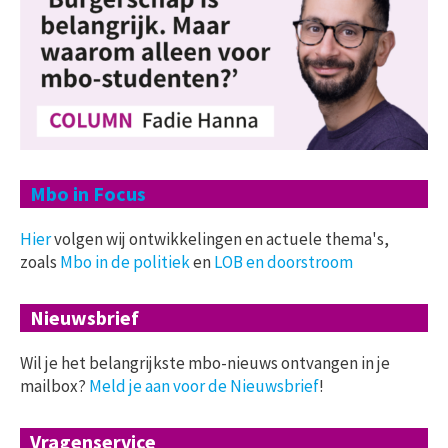
Mbo in Focus
Hier
volgen wij ontwikkelingen en actuele thema's,
zoals
Mbo in de politiek
en
LOB en doorstroom
Nieuwsbrief
Wil je het belangrijkste mbo-nieuws ontvangen in je
mailbox?
Meld je aan voor de Nieuwsbrief
!
Vragenservice