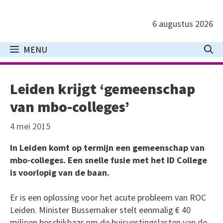
Ga
naar
6 augustus 2026
de
inhoud
MENU
Leiden krijgt ‘gemeenschap
van mbo-colleges’
4 mei 2015
In Leiden komt op termijn een gemeenschap van
mbo-colleges. Een snelle fusie met het ID College
is voorlopig van de baan.
Er is een oplossing voor het acute probleem van ROC
Leiden. Minister Bussemaker stelt eenmalig € 40
miljoen beschikbaar om de huisvestingslasten van de