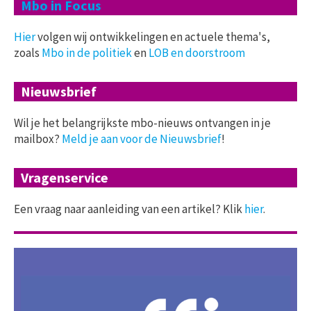
Mbo in Focus
Hier
volgen wij ontwikkelingen en actuele thema's,
zoals
Mbo in de politiek
en
LOB en doorstroom
Nieuwsbrief
Wil je het belangrijkste mbo-nieuws ontvangen in je
mailbox?
Meld je aan voor de Nieuwsbrief
!
Vragenservice
Een vraag naar aanleiding van een artikel? Klik
hier
.