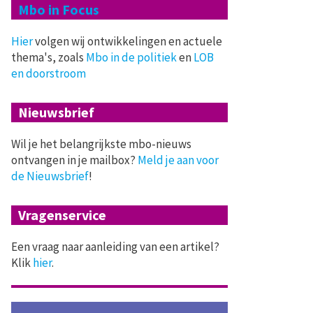
Mbo in Focus
Hier
volgen wij ontwikkelingen en actuele
thema's, zoals
Mbo in de politiek
en
LOB
en doorstroom
Nieuwsbrief
Wil je het belangrijkste mbo-nieuws
ontvangen in je mailbox?
Meld je aan voor
de Nieuwsbrief
!
Vragenservice
Een vraag naar aanleiding van een artikel?
Klik
hier
.