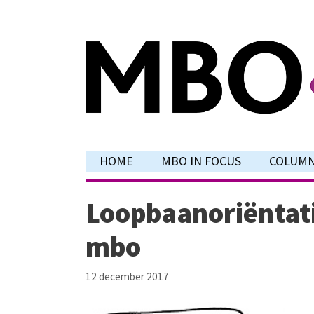
Ga
naar
de
inhoud
HOME
MBO IN FOCUS
COLUM
Loopbaanoriëntati
mbo
12 december 2017