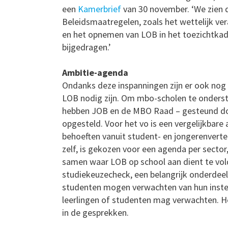
een
Kamerbrief
van 30 november. ‘We zien d
Beleidsmaatregelen, zoals het wettelijk v
en het opnemen van LOB in het toezichtkade
bijgedragen.’
Ambitie-agenda
Ondanks deze inspanningen zijn er ook nog
LOB nodig zijn. Om mbo-scholen te onderste
hebben JOB en de MBO Raad – gesteund do
opgesteld. Voor het vo is een vergelijkbare
behoeften vanuit student- en jongerenvert
zelf, is gekozen voor een agenda per sector
samen waar LOB op school aan dient te vol
studiekeuzecheck, een belangrijk onderdeel 
studenten mogen verwachten van hun instelli
leerlingen of studenten mag verwachten. He
in de gesprekken.