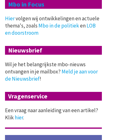
Mbo in Focus
Hier
volgen wij ontwikkelingen en actuele
thema's, zoals
Mbo in de politiek
en
LOB
en doorstroom
Nieuwsbrief
Wil je het belangrijkste mbo-nieuws
ontvangen in je mailbox?
Meld je aan voor
de Nieuwsbrief
!
Vragenservice
Een vraag naar aanleiding van een artikel?
Klik
hier
.