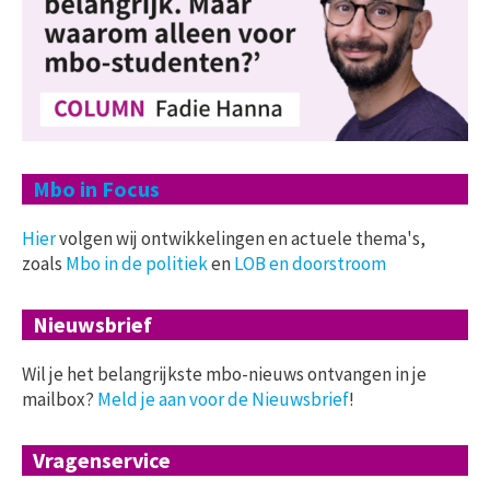
Mbo in Focus
Hier
volgen wij ontwikkelingen en actuele thema's,
zoals
Mbo in de politiek
en
LOB en doorstroom
Nieuwsbrief
Wil je het belangrijkste mbo-nieuws ontvangen in je
mailbox?
Meld je aan voor de Nieuwsbrief
!
Vragenservice