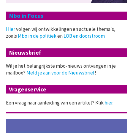
Mbo in Focus
Hier
volgen wij ontwikkelingen en actuele thema's,
zoals
Mbo in de politiek
en
LOB en doorstroom
Nieuwsbrief
Wil je het belangrijkste mbo-nieuws ontvangen in je
mailbox?
Meld je aan voor de Nieuwsbrief
!
Vragenservice
Een vraag naar aanleiding van een artikel? Klik
hier
.