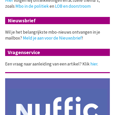
Hier
volgen wij ontwikkelingen en actuele thema's,
zoals
Mbo in de politiek
en
LOB en doorstroom
Nieuwsbrief
Wil je het belangrijkste mbo-nieuws ontvangen in je
mailbox?
Meld je aan voor de Nieuwsbrief
!
Vragenservice
Een vraag naar aanleiding van een artikel? Klik
hier
.