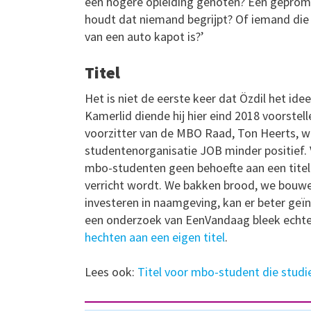
een hogere opleiding genoten? Een geprom
houdt dat niemand begrijpt? Of iemand die 
van een auto kapot is?’
Titel
Het is niet de eerste keer dat Özdil het id
Kamerlid diende hij hier eind 2018 voorste
voorzitter van de MBO Raad, Ton Heerts, w
studentenorganisatie JOB minder positief.
mbo-studenten geen behoefte aan een titel:
verricht wordt. We bakken brood, we bouwen
investeren in naamgeving, kan er beter geïn
een onderzoek van EenVandaag bleek echte
hechten aan een eigen titel
.
Lees ook:
Titel voor mbo-student die studi