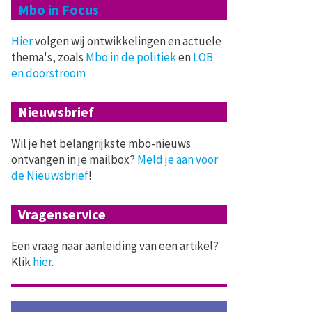
Mbo in Focus
Hier
volgen wij ontwikkelingen en actuele
thema's, zoals
Mbo in de politiek
en
LOB
en doorstroom
Nieuwsbrief
Wil je het belangrijkste mbo-nieuws
ontvangen in je mailbox?
Meld je aan voor
de Nieuwsbrief
!
Vragenservice
Een vraag naar aanleiding van een artikel?
Klik
hier
.