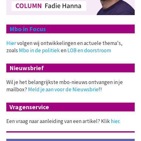
Mbo in Focus
Hier
volgen wij ontwikkelingen en actuele thema's,
zoals
Mbo in de politiek
en
LOB en doorstroom
Nieuwsbrief
Wil je het belangrijkste mbo-nieuws ontvangen in je
mailbox?
Meld je aan voor de Nieuwsbrief
!
Vragenservice
Een vraag naar aanleiding van een artikel? Klik
hier
.