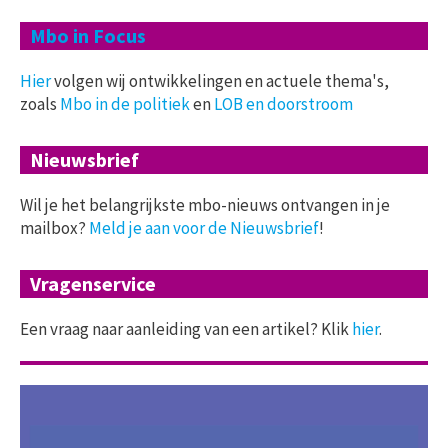
Mbo in Focus
Hier
volgen wij ontwikkelingen en actuele thema's,
zoals
Mbo in de politiek
en
LOB en doorstroom
Nieuwsbrief
Wil je het belangrijkste mbo-nieuws ontvangen in je
mailbox?
Meld je aan voor de Nieuwsbrief
!
Vragenservice
Een vraag naar aanleiding van een artikel? Klik
hier
.