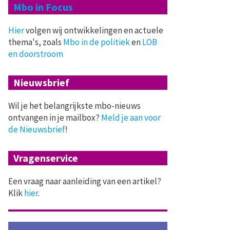
Mbo in Focus
Hier
volgen wij ontwikkelingen en actuele
thema's, zoals
Mbo in de politiek
en
LOB
en doorstroom
Nieuwsbrief
Wil je het belangrijkste mbo-nieuws
ontvangen in je mailbox?
Meld je aan voor
de Nieuwsbrief
!
Vragenservice
Een vraag naar aanleiding van een artikel?
Klik
hier
.