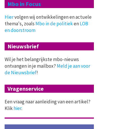
Mbo in Focus
Hier
volgen wij ontwikkelingen en actuele
thema's, zoals
Mbo in de politiek
en
LOB
en doorstroom
Nieuwsbrief
Wil je het belangrijkste mbo-nieuws
ontvangen in je mailbox?
Meld je aan voor
de Nieuwsbrief
!
Vragenservice
Een vraag naar aanleiding van een artikel?
Klik
hier
.