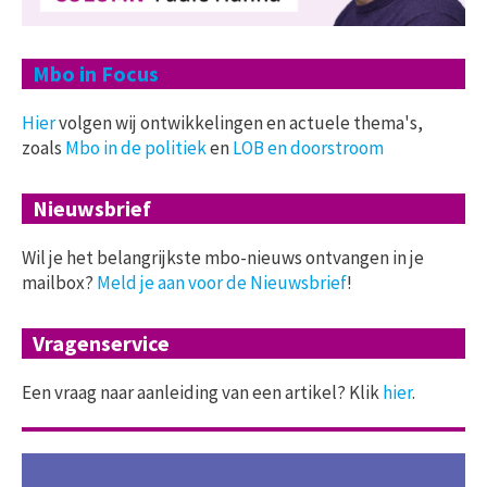
Mbo in Focus
Hier
volgen wij ontwikkelingen en actuele thema's,
zoals
Mbo in de politiek
en
LOB en doorstroom
Nieuwsbrief
Wil je het belangrijkste mbo-nieuws ontvangen in je
mailbox?
Meld je aan voor de Nieuwsbrief
!
Vragenservice
Een vraag naar aanleiding van een artikel? Klik
hier
.