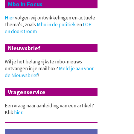
Mbo in Focus
Hier
volgen wij ontwikkelingen en actuele
thema's, zoals
Mbo in de politiek
en
LOB
en doorstroom
Nieuwsbrief
Wil je het belangrijkste mbo-nieuws
ontvangen in je mailbox?
Meld je aan voor
de Nieuwsbrief
!
Vragenservice
Een vraag naar aanleiding van een artikel?
Klik
hier
.