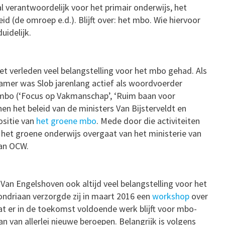
l verantwoordelijk voor het primair onderwijs, het
d (de omroep e.d.). Blijft over: het mbo. Wie hiervoor
uidelijk.
et verleden veel belangstelling voor het mbo gehad. Als
amer was Slob jarenlang actief als woordvoerder
mbo (‘Focus op Vakmanschap’, ‘Ruim baan voor
nen het beleid van de ministers Van Bijsterveldt en
ositie van
het groene mbo
. Mede door die activiteiten
 het groene onderwijs overgaat van het ministerie van
an OCW.
Van Engelshoven ook altijd veel belangstelling voor het
ndriaan verzorgde zij in maart 2016 een
workshop
over
t er in de toekomst voldoende werk blijft voor mbo-
an van allerlei nieuwe beroepen. Belangrijk is volgens