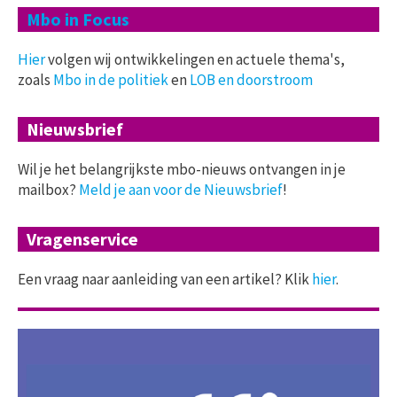
Mbo in Focus
Hier
volgen wij ontwikkelingen en actuele thema's,
zoals
Mbo in de politiek
en
LOB en doorstroom
Nieuwsbrief
Wil je het belangrijkste mbo-nieuws ontvangen in je
mailbox?
Meld je aan voor de Nieuwsbrief
!
Vragenservice
Een vraag naar aanleiding van een artikel? Klik
hier
.