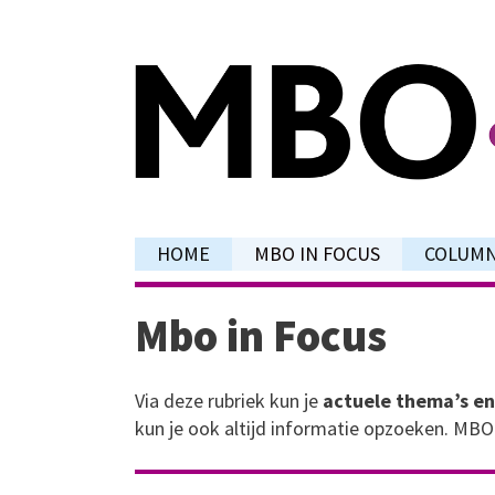
Ga
naar
de
inhoud
HOME
MBO IN FOCUS
COLUM
Mbo in Focus
Via deze rubriek kun je
actuele thema’s
en
kun je ook altijd informatie opzoeken. MB