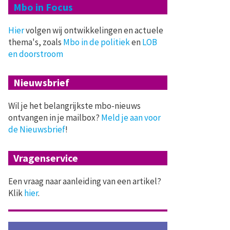
Mbo in Focus
Hier
volgen wij ontwikkelingen en actuele
thema's, zoals
Mbo in de politiek
en
LOB
en doorstroom
Nieuwsbrief
Wil je het belangrijkste mbo-nieuws
ontvangen in je mailbox?
Meld je aan voor
de Nieuwsbrief
!
Vragenservice
Een vraag naar aanleiding van een artikel?
Klik
hier
.