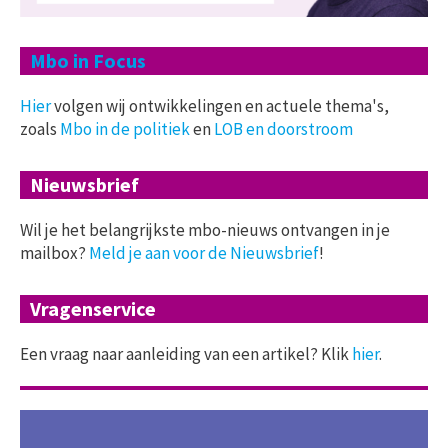
Mbo in Focus
Hier
volgen wij ontwikkelingen en actuele thema's,
zoals
Mbo in de politiek
en
LOB en doorstroom
Nieuwsbrief
Wil je het belangrijkste mbo-nieuws ontvangen in je
mailbox?
Meld je aan voor de Nieuwsbrief
!
Vragenservice
Een vraag naar aanleiding van een artikel? Klik
hier
.