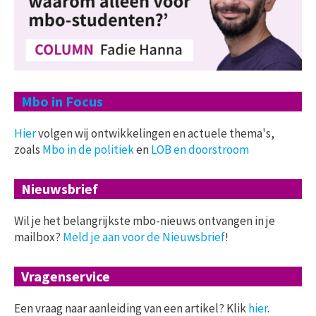
Mbo in Focus
Hier
volgen wij ontwikkelingen en actuele thema's,
zoals
Mbo in de politiek
en
LOB en doorstroom
Nieuwsbrief
Wil je het belangrijkste mbo-nieuws ontvangen in je
mailbox?
Meld je aan voor de Nieuwsbrief
!
Vragenservice
Een vraag naar aanleiding van een artikel? Klik
hier
.