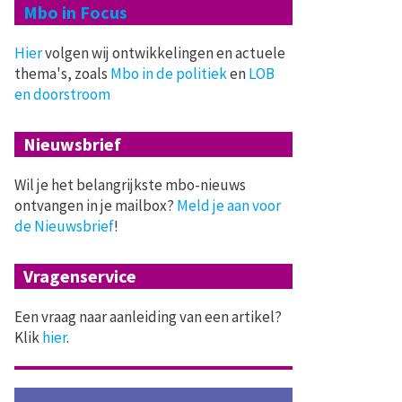
Mbo in Focus
Hier
volgen wij ontwikkelingen en actuele
thema's, zoals
Mbo in de politiek
en
LOB
en doorstroom
Nieuwsbrief
Wil je het belangrijkste mbo-nieuws
ontvangen in je mailbox?
Meld je aan voor
de Nieuwsbrief
!
Vragenservice
Een vraag naar aanleiding van een artikel?
Klik
hier
.