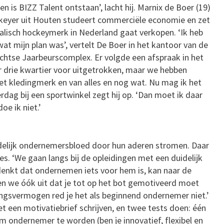
en is BIZZ Talent ontstaan’, lacht hij. Marnix de Boer (19)
ckeyer uit Houten studeert commerciële economie en zet
ralisch hockeymerk in Nederland gaat verkopen. ‘Ik heb
t mijn plan was’, vertelt De Boer in het kantoor van de
chtse Jaarbeurscomplex. Er volgde een afspraak in het
r drie kwartier voor uitgetrokken, maar we hebben
het kledingmerk en van alles en nog wat. Nu mag ik het
rdag bij een sportwinkel zegt hij op. ‘Dan moet ik daar
e ik niet.’
delijk ondernemersbloed door hun aderen stromen. Daar
. ‘We gaan langs bij de opleidingen met een duidelijk
denkt dat ondernemen iets voor hem is, kan naar de
n we óók uit dat je tot op het bot gemotiveerd moet
tingsvermogen red je het als beginnend ondernemer niet.’
t een motivatiebrief schrijven, en twee tests doen: één
m ondernemer te worden (ben je innovatief, flexibel en