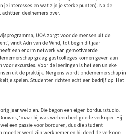
 je interesses en wat zijn je sterke punten). Na de
jk achttien deelnemers over.
rwijsprogramma, UOA zorgt voor de mensen uit de
ent’, vindt Adri van de Wind, tot begin dit jaar
 heeft een enorm netwerk van gemotiveerde
ndernemerschap graag gastcolleges komen geven aan
 voor excursies. Voor de leerlingen is het een unieke
nsen uit de praktijk. Nergens wordt ondernemerschap in
keltje spelen. Studenten richten echt een bedrijf op. Het
vorig jaar wel zien. Die begon een eigen borduurstudio.
t Douwes, ‘maar hij was wel een heel goede verkoper. Hij
d wel een passie voor borduren, dus die student
jn moeder werd zijn werknemer en hij deed de verkoop.