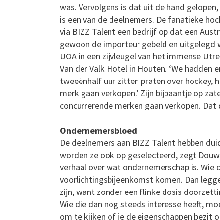
was. Vervolgens is dat uit de hand gelopen, 
is een van de deelnemers. De fanatieke ho
via BIZZ Talent een bedrijf op dat een Aust
gewoon de importeur gebeld en uitgelegd wa
UOA in een zijvleugel van het immense Utre
Van der Valk Hotel in Houten. ‘We hadden e
tweeënhalf uur zitten praten over hockey, 
merk gaan verkopen.’ Zijn bijbaantje op zate
concurrerende merken gaan verkopen. Dat do
Ondernemersbloed
De deelnemers aan BIZZ Talent hebben dui
worden ze ook op geselecteerd, zegt Douwes
verhaal over wat ondernemerschap is. Wie 
voorlichtingsbijeenkomst komen. Dan legge
zijn, want zonder een flinke dosis doorzet
Wie die dan nog steeds interesse heeft, moe
om te kijken of je de eigenschappen bezit o