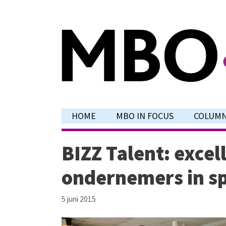
Ga
naar
de
inhoud
HOME
MBO IN FOCUS
COLUM
BIZZ Talent: exce
ondernemers in s
5 juni 2015