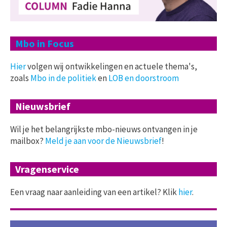
Mbo in Focus
Hier
volgen wij ontwikkelingen en actuele thema's,
zoals
Mbo in de politiek
en
LOB en doorstroom
Nieuwsbrief
Wil je het belangrijkste mbo-nieuws ontvangen in je
mailbox?
Meld je aan voor de Nieuwsbrief
!
Vragenservice
Een vraag naar aanleiding van een artikel? Klik
hier
.