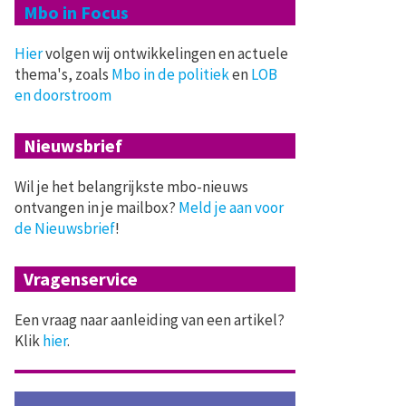
Mbo in Focus
Hier
volgen wij ontwikkelingen en actuele
thema's, zoals
Mbo in de politiek
en
LOB
en doorstroom
Nieuwsbrief
Wil je het belangrijkste mbo-nieuws
ontvangen in je mailbox?
Meld je aan voor
de Nieuwsbrief
!
Vragenservice
Een vraag naar aanleiding van een artikel?
Klik
hier
.