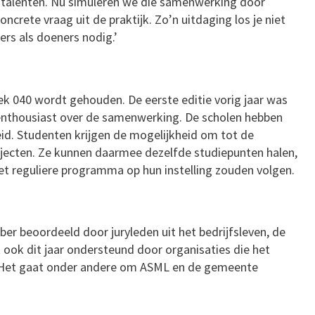
 talenten. Nu simuleren we die samenwerking door
crete vraag uit de praktijk. Zo’n uitdaging los je niet
ers als doeners nodig.’
k 040 wordt gehouden. De eerste editie vorig jaar was
 enthousiast over de samenwerking. De scholen hebben
id. Studenten krijgen de mogelijkheid om tot de
jecten. Ze kunnen daarmee dezelfde studiepunten halen,
 het reguliere programma op hun instelling zouden volgen.
r beoordeeld door juryleden uit het bedrijfsleven, de
t ook dit jaar ondersteund door organisaties die het
n. Het gaat onder andere om ASML en de gemeente