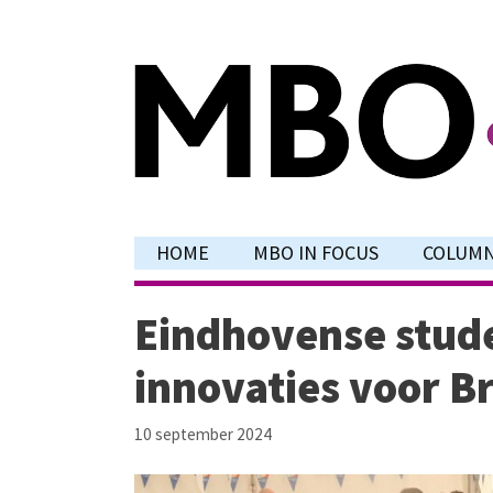
Ga
naar
de
inhoud
HOME
MBO IN FOCUS
COLUM
Eindhovense stud
innovaties voor B
10 september 2024