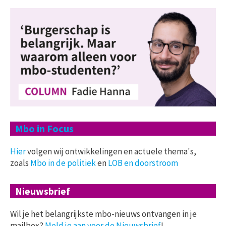
Mbo in Focus
Hier
volgen wij ontwikkelingen en actuele thema's,
zoals
Mbo in de politiek
en
LOB en doorstroom
Nieuwsbrief
Wil je het belangrijkste mbo-nieuws ontvangen in je
mailbox?
Meld je aan voor de Nieuwsbrief
!