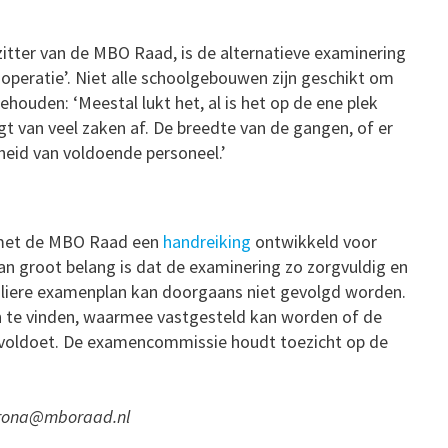
tter van de MBO Raad, is de alternatieve examinering
operatie’. Niet alle schoolgebouwen zijn geschikt om
ouden: ‘Meestal lukt het, al is het op de ene plek
t van veel zaken af. De breedte van de gangen, of er
rheid van voldoende personeel.’
 met de MBO Raad een
handreiking
ontwikkeld voor
Van groot belang is dat de examinering zo zorgvuldig en
uliere examenplan kan doorgaans niet gevolgd worden.
n te vinden, waarmee vastgesteld kan worden of de
n voldoet. De examencommissie houdt toezicht op de
corona@mboraad.nl