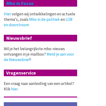
Mbo in Focus
Hier
volgen wij ontwikkelingen en actuele
thema's, zoals
Mbo in de politiek
en
LOB
en doorstroom
Nieuwsbrief
Wil je het belangrijkste mbo-nieuws
ontvangen in je mailbox?
Meld je aan voor
de Nieuwsbrief
!
Vragenservice
Een vraag naar aanleiding van een artikel?
Klik
hier
.