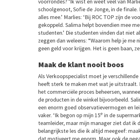
voorrondes? ‘Ik wist en weet veel van Marli
schoolgenoot, Sofie de Jonge, in de finale.
alles mee.’ Marlies: ‘Bij ROC TOP zijn de 
gekoppeld. Salima helpt bovendien mee met
studenten.’ Die studenten vinden dat niet alt
zeggen dan weleens: “Waarom help je me ni
geen geld voor krijgen. Het is geen baan, ze
Maak de klant nooit boos
Als Verkoopspecialist moet je verschillende 
heeft sterk te maken met wat je uitstraalt.
het commerciële proces beheersen, wanneer
de producten in de winkel bijvoorbeeld. Sali
een enorm goed observatievermogen en leid
e
vaker. ‘Ik begon op mijn 15
in de supermarkt
teamleider, maar mijn manager ziet dat ik
belangrijkste les die ik altijd meegeef: maa
dat motiveert me enorm. Maar ook de negati