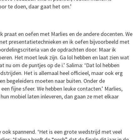
door te doen, daar gaat het om.’
‘Ik praat en oefen met Marlies en de andere docenten. We
 met presentatietechnieken en ik oefen bijvoorbeeld met
ordelingscriteria van de opdrachten door. Maar ik
eren. Het moet leuk zijn. Ga lol hebben en laat zien wat
at nu om de puntjes op de i.’ Salima: ‘Dat lol hebben
strijden. Het is allemaal heel officieel, maar ook erg
 en begeleiders moeten naar buiten. Onder de
een fijne sfeer. We hebben leuke contacten.’ Marlies,
 hun mobiel laten inleveren, dan gaan ze met elkaar
ie ook spannend. ‘Het is een grote wedstrijd met veel
ies: ‘Salima heeft de “pech” dat de finale dit jaar in de