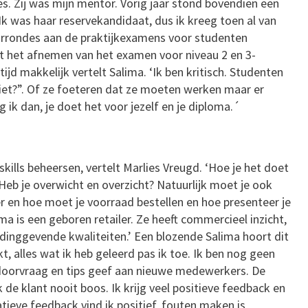
es. Zij was mijn mentor. Vorig jaar stond bovendien een
 Ik was haar reservekandidaat, dus ik kreeg toen al van
voorrondes aan de praktijkexamens voor studenten
 het afnemen van het examen voor niveau 2 en 3-
ijd makkelijk vertelt Salima. ‘Ik ben kritisch. Studenten
et?”. Of ze foeteren dat ze moeten werken maar er
g ik dan, je doet het voor jezelf en je diploma.´
skills beheersen, vertelt Marlies Vreugd. ‘Hoe je het doet
 Heb je overwicht en overzicht? Natuurlijk moet je ook
 en hoe moet je voorraad bestellen en hoe presenteer je
ma is een geboren retailer. Ze heeft commercieel inzicht,
inggevende kwaliteiten.’ Een blozende Salima hoort dit
, alles wat ik heb geleerd pas ik toe. Ik ben nog geen
 doorvraag en tips geef aan nieuwe medewerkers. De
k de klant nooit boos. Ik krijg veel positieve feedback en
eve feedback vind ik positief, fouten maken is