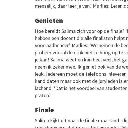
menselijk, daar leer je van.’ Marlies: Leren 
Genieten
Hoe bereidt Salima zich voor op de finale? 
hebben een docent die alle finalisten helpt
voorraadbeheer.’ Marlies: ‘We nemen de beo
probeer vooral de druk niet te hoog op te vo
je kan! Salima weet en kan heel veel, het ga
neem ik zeker mee. Ik geniet ook van de wed
leuk. Iedereen moet de telefoons inleveren
kandidaten maar ook met de juryleden is er 
lachend: ‘Dat is het voordeel van studenten
praten.’
Finale
Salima kijkt uit naar de finale maar vindt d
toeschouwers, dat maakt het bijzonder.’ Marl