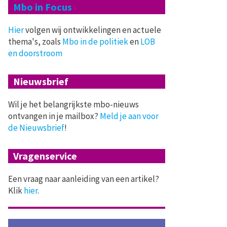
Mbo in Focus
Hier
volgen wij ontwikkelingen en actuele
thema's, zoals
Mbo in de politiek
en
LOB
en doorstroom
Nieuwsbrief
Wil je het belangrijkste mbo-nieuws
ontvangen in je mailbox?
Meld je aan voor
de Nieuwsbrief
!
Vragenservice
Een vraag naar aanleiding van een artikel?
Klik
hier
.