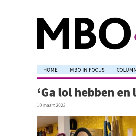
Ga
naar
de
inhoud
HOME
MBO IN FOCUS
COLUM
‘Ga lol hebben en l
10 maart 2023