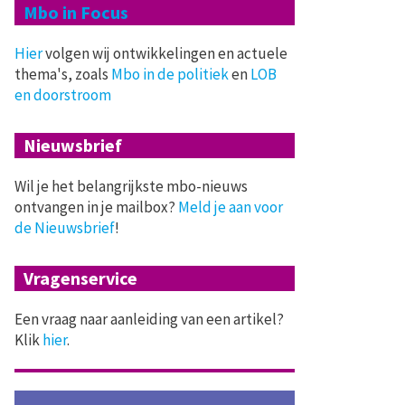
Mbo in Focus
Hier
volgen wij ontwikkelingen en actuele
thema's, zoals
Mbo in de politiek
en
LOB
en doorstroom
Nieuwsbrief
Wil je het belangrijkste mbo-nieuws
ontvangen in je mailbox?
Meld je aan voor
de Nieuwsbrief
!
Vragenservice
Een vraag naar aanleiding van een artikel?
Klik
hier
.