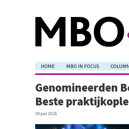
Ga
naar
de
inhoud
HOME
MBO IN FOCUS
COLUM
Genomineerden Bes
Beste praktijkopl
29 juni 2026