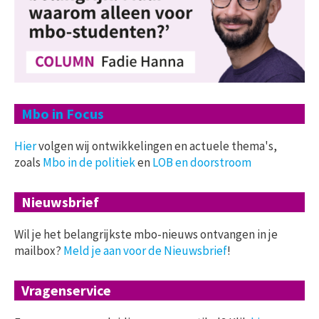
Mbo in Focus
Hier
volgen wij ontwikkelingen en actuele thema's,
zoals
Mbo in de politiek
en
LOB en doorstroom
Nieuwsbrief
Wil je het belangrijkste mbo-nieuws ontvangen in je
mailbox?
Meld je aan voor de Nieuwsbrief
!
Vragenservice