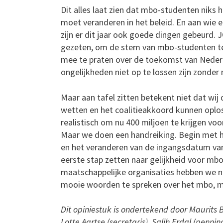
Dit alles laat zien dat mbo-studenten niks
moet veranderen in het beleid. En aan wie 
zijn er dit jaar ook goede dingen gebeurd.
gezeten, om de stem van mbo-studenten te
mee te praten over de toekomst van Nederla
ongelijkheden niet op te lossen zijn zonder
Maar aan tafel zitten betekent niet dat wij 
wetten en het coalitieakkoord kunnen oplos
realistisch om nu 400 miljoen te krijgen voo
Maar we doen een handreiking. Begin met 
en het veranderen van de ingangsdatum van 
eerste stap zetten naar gelijkheid voor mbo
maatschappelijke organisaties hebben we n
mooie woorden te spreken over het mbo, ma
Dit opiniestuk is ondertekend door Maurits B
Lotte Aartse (secretaris), Salih Erdal (pen