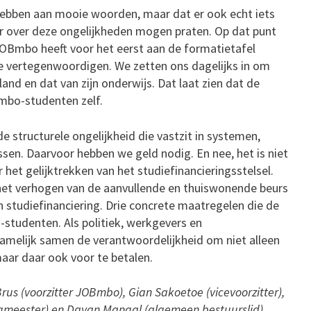
 hebben aan mooie woorden, maar dat er ook echt iets
er over deze ongelijkheden mogen praten. Op dat punt
 JOBmbo heeft voor het eerst aan de formatietafel
 vertegenwoordigen. We zetten ons dagelijks in om
nd en dat van zijn onderwijs. Dat laat zien dat de
 mbo-studenten zelf.
de structurele ongelijkheid die vastzit in systemen,
sen. Daarvoor hebben we geld nodig. En nee, het is niet
r het gelijktrekken van het studiefinancieringsstelsel.
het verhogen van de aanvullende en thuiswonende beurs
studiefinanciering. Drie concrete maatregelen die de
-studenten. Als politiek, werkgevers en
amelijk samen de verantwoordelijkheid om niet alleen
ar daar ook voor te betalen.
rus (voorzitter JOBmbo), Gian Sakoetoe (vicevoorzitter),
ningmeester) en Dayan Mangal (algemeen bestuurslid).