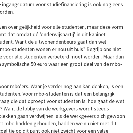
e ingangsdatum voor studiefinanciering is ook nog eens
worden.
uwen over gelijkheid voor alle studenten, maar deze vorm
mt dat omdat dé ‘onderwijspartij’ in dit kabinet
student. Want de uitwonendenbeurs gaat dan wel
mbo-studenten wonen er nou uit huis? Begrijp ons niet
tie voor alle studenten verbeterd moet worden. Maar dan
n symbolische 50 euro waar een groot deel van de mbo-
n voor mbo’ers. Waar je verder nog aan kan denken, is een
tudenten. Voor mbo-studenten is dat een belangrijk
aag die dat oproept voor studenten is: hoe gaat de wet
en? Want de lobby van de werkgevers wordt steeds
eplekken gaan verdwijnen: als de werkgevers zich gewoon
ct mbo hadden gehouden, hadden we nu niet met dit
alitie op dit punt ook niet zwicht voor een valse