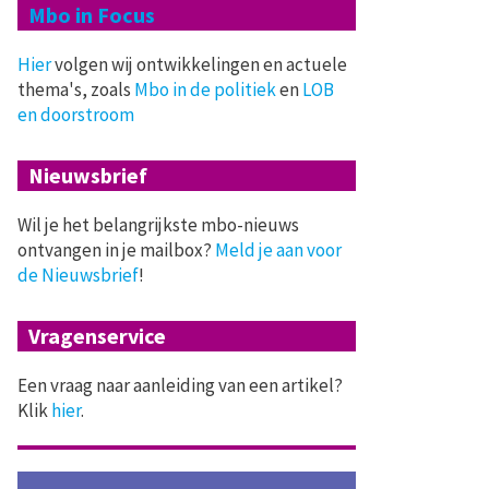
Mbo in Focus
Hier
volgen wij ontwikkelingen en actuele
thema's, zoals
Mbo in de politiek
en
LOB
en doorstroom
Nieuwsbrief
Wil je het belangrijkste mbo-nieuws
ontvangen in je mailbox?
Meld je aan voor
de Nieuwsbrief
!
Vragenservice
Een vraag naar aanleiding van een artikel?
Klik
hier
.