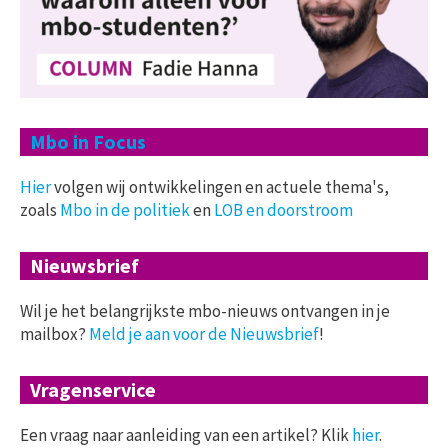
Mbo in Focus
Hier
volgen wij ontwikkelingen en actuele thema's,
zoals
Mbo in de politiek
en
LOB en doorstroom
Nieuwsbrief
Wil je het belangrijkste mbo-nieuws ontvangen in je
mailbox?
Meld je aan voor de Nieuwsbrief
!
Vragenservice
Een vraag naar aanleiding van een artikel? Klik
hier
.