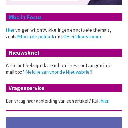
Mbo in Focus
Hier
volgen wij ontwikkelingen en actuele thema's,
zoals
Mbo in de politiek
en
LOB en doorstroom
Nieuwsbrief
Wil je het belangrijkste mbo-nieuws ontvangen in je
mailbox?
Meld je aan voor de Nieuwsbrief
!
Vragenservice
Een vraag naar aanleiding van een artikel? Klik
hier
.