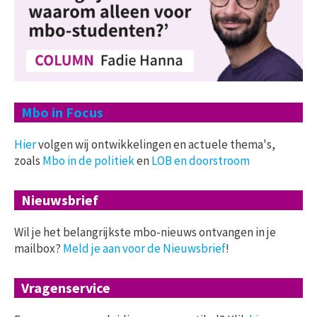
Mbo in Focus
Hier
volgen wij ontwikkelingen en actuele thema's,
zoals
Mbo in de politiek
en
LOB en doorstroom
Nieuwsbrief
Wil je het belangrijkste mbo-nieuws ontvangen in je
mailbox?
Meld je aan voor de Nieuwsbrief
!
Vragenservice