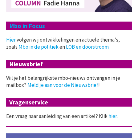
Mbo in Focus
Hier
volgen wij ontwikkelingen en actuele thema's,
zoals
Mbo in de politiek
en
LOB en doorstroom
Nieuwsbrief
Wil je het belangrijkste mbo-nieuws ontvangen in je
mailbox?
Meld je aan voor de Nieuwsbrief
!
Vragenservice
Een vraag naar aanleiding van een artikel? Klik
hier
.