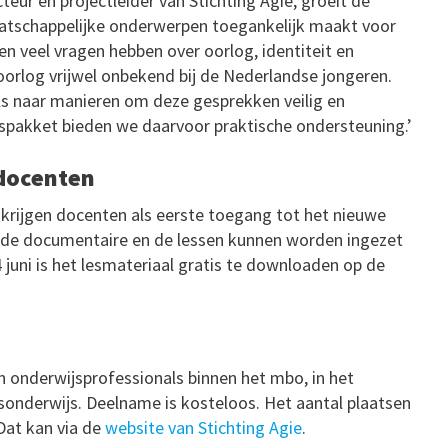
eur en projectleider van Stichting Agie, groeit de
aatschappelijke onderwerpen toegankelijk maakt voor
n veel vragen hebben over oorlog, identiteit en
 oorlog vrijwel onbekend bij de Nederlandse jongeren.
ls naar manieren om deze gesprekken veilig en
lespakket bieden we daarvoor praktische ondersteuning.’
-docenten
 krijgen docenten als eerste toegang tot het nieuwe
oe de documentaire en de lessen kunnen worden ingezet
juni is het lesmateriaal gratis te downloaden op de
 onderwijsprofessionals binnen het mbo, in het
sonderwijs. Deelname is kosteloos. Het aantal plaatsen
Dat kan via de
website van Stichting Agie
.