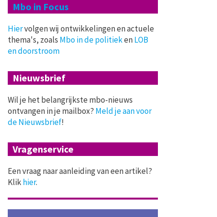
Mbo in Focus
Hier
volgen wij ontwikkelingen en actuele
thema's, zoals
Mbo in de politiek
en
LOB
en doorstroom
Nieuwsbrief
Wil je het belangrijkste mbo-nieuws
ontvangen in je mailbox?
Meld je aan voor
de Nieuwsbrief
!
Vragenservice
Een vraag naar aanleiding van een artikel?
Klik
hier
.