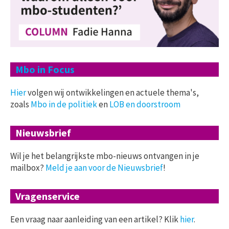
Mbo in Focus
Hier
volgen wij ontwikkelingen en actuele thema's,
zoals
Mbo in de politiek
en
LOB en doorstroom
Nieuwsbrief
Wil je het belangrijkste mbo-nieuws ontvangen in je
mailbox?
Meld je aan voor de Nieuwsbrief
!
Vragenservice
Een vraag naar aanleiding van een artikel? Klik
hier
.