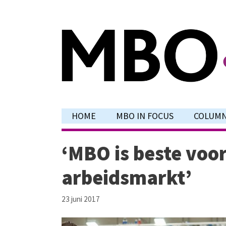
Ga
naar
de
inhoud
HOME
MBO IN FOCUS
COLUM
‘MBO is beste voo
arbeidsmarkt’
23 juni 2017