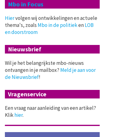
Mbo in Focus
Hier
volgen wij ontwikkelingen en actuele
thema's, zoals
Mbo in de politiek
en
LOB
en doorstroom
Nieuwsbrief
Wil je het belangrijkste mbo-nieuws
ontvangen in je mailbox?
Meld je aan voor
de Nieuwsbrief
!
Vragenservice
Een vraag naar aanleiding van een artikel?
Klik
hier
.