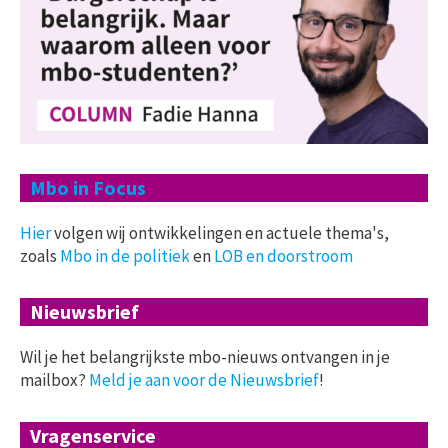
Mbo in Focus
Hier
volgen wij ontwikkelingen en actuele thema's,
zoals
Mbo in de politiek
en
LOB en doorstroom
Nieuwsbrief
Wil je het belangrijkste mbo-nieuws ontvangen in je
mailbox?
Meld je aan voor de Nieuwsbrief
!
Vragenservice