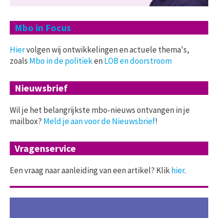
Mbo in Focus
Hier
volgen wij ontwikkelingen en actuele thema's,
zoals
Mbo in de politiek
en
LOB en doorstroom
Nieuwsbrief
Wil je het belangrijkste mbo-nieuws ontvangen in je
mailbox?
Meld je aan voor de Nieuwsbrief
!
Vragenservice
Een vraag naar aanleiding van een artikel? Klik
hier
.