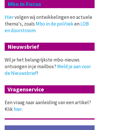
Mbo in Focus
Hier
volgen wij ontwikkelingen en actuele
thema's, zoals
Mbo in de politiek
en
LOB
en doorstroom
Nieuwsbrief
Wil je het belangrijkste mbo-nieuws
ontvangen in je mailbox?
Meld je aan voor
de Nieuwsbrief
!
Vragenservice
Een vraag naar aanleiding van een artikel?
Klik
hier
.