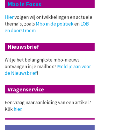
Mbo in Focus
Hier
volgen wij ontwikkelingen en actuele
thema's, zoals
Mbo in de politiek
en
LOB
en doorstroom
Nieuwsbrief
Wil je het belangrijkste mbo-nieuws
ontvangen in je mailbox?
Meld je aan voor
de Nieuwsbrief
!
Vragenservice
Een vraag naar aanleiding van een artikel?
Klik
hier
.