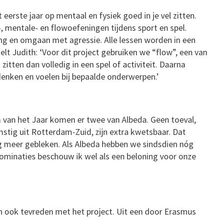
erste jaar op mentaal en fysiek goed in je vel zitten.
-, mentale- en flowoefeningen tijdens sport en spel.
ing en omgaan met agressie. Alle lessen worden in een
lt Judith: ‘Voor dit project gebruiken we “flow”, een van
itten dan volledig in een spel of activiteit. Daarna
enken en voelen bij bepaalde onderwerpen.’
 van het Jaar komen er twee van Albeda. Geen toeval,
mstig uit Rotterdam-Zuid, zijn extra kwetsbaar. Dat
og meer gebleken. Als Albeda hebben we sindsdien nóg
ominaties beschouw ik wel als een beloning voor onze
h ook tevreden met het project. Uit een door Erasmus