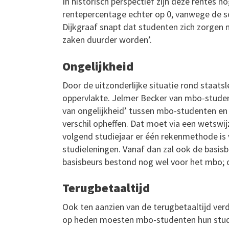
In historisch perspectief zijn deze rentes n
rentepercentage echter op 0, vanwege de so
Dijkgraaf snapt dat studenten zich zorgen m
zaken duurder worden’.
Ongelijkheid
Door de uitzonderlijke situatie rond staat
oppervlakte. Jelmer Becker van mbo-studen
van ongelijkheid’ tussen mbo-studenten en 
verschil opheffen. Dat moet via een wetswijz
volgend studiejaar er één rekenmethode is
studieleningen. Vanaf dan zal ook de basis
basisbeurs bestond nog wel voor het mbo; o
Terugbetaaltijd
Ook ten aanzien van de terugbetaaltijd ver
op heden moesten mbo-studenten hun studiel