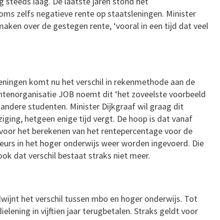
og steeds laag. De laatste jaren stond het
ms zelfs negatieve rente op staatsleningen. Minister
aken over de gestegen rente, ‘vooral in een tijd dat veel
sleningen komt nu het verschil in rekenmethode aan de
tenorganisatie JOB noemt dit ‘het zoveelste voorbeeld
andere studenten. Minister Dijkgraaf wil graag dit
iging, hetgeen enige tijd vergt. De hoop is dat vanaf
 voor het berekenen van het rentepercentage voor de
beurs in het hoger onderwijs weer worden ingevoerd. Die
ok dat verschil bestaat straks niet meer.
dwijnt het verschil tussen mbo en hoger onderwijs. Tot
ening in vijftien jaar terugbetalen. Straks geldt voor