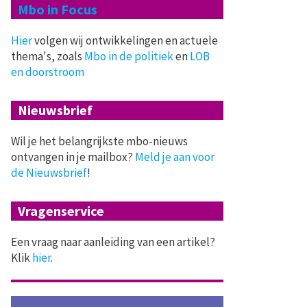
Mbo in Focus
Hier
volgen wij ontwikkelingen en actuele
thema's, zoals
Mbo in de politiek
en
LOB
en doorstroom
Nieuwsbrief
Wil je het belangrijkste mbo-nieuws
ontvangen in je mailbox?
Meld je aan voor
de Nieuwsbrief
!
Vragenservice
Een vraag naar aanleiding van een artikel?
Klik
hier
.