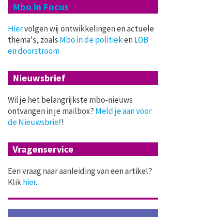
Mbo in Focus
Hier
volgen wij ontwikkelingen en actuele
thema's, zoals
Mbo in de politiek
en
LOB
en doorstroom
Nieuwsbrief
Wil je het belangrijkste mbo-nieuws
ontvangen in je mailbox?
Meld je aan voor
de Nieuwsbrief
!
Vragenservice
Een vraag naar aanleiding van een artikel?
Klik
hier
.