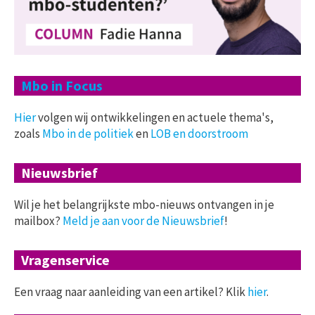
Mbo in Focus
Hier
volgen wij ontwikkelingen en actuele thema's,
zoals
Mbo in de politiek
en
LOB en doorstroom
Nieuwsbrief
Wil je het belangrijkste mbo-nieuws ontvangen in je
mailbox?
Meld je aan voor de Nieuwsbrief
!
Vragenservice
Een vraag naar aanleiding van een artikel? Klik
hier
.