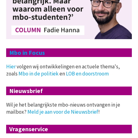
Mbo in Focus
Hier
volgen wij ontwikkelingen en actuele thema's,
zoals
Mbo in de politiek
en
LOB en doorstroom
Nieuwsbrief
Wil je het belangrijkste mbo-nieuws ontvangen in je
mailbox?
Meld je aan voor de Nieuwsbrief
!
Vragenservice