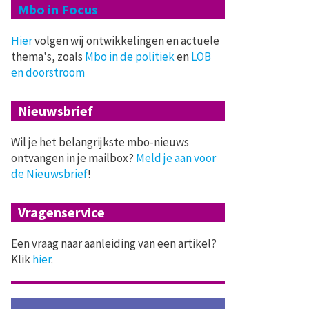
Mbo in Focus
Hier
volgen wij ontwikkelingen en actuele
thema's, zoals
Mbo in de politiek
en
LOB
en doorstroom
Nieuwsbrief
Wil je het belangrijkste mbo-nieuws
ontvangen in je mailbox?
Meld je aan voor
de Nieuwsbrief
!
Vragenservice
Een vraag naar aanleiding van een artikel?
Klik
hier
.