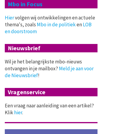
Mbo in Focus
Hier
volgen wij ontwikkelingen en actuele
thema's, zoals
Mbo in de politiek
en
LOB
en doorstroom
Nieuwsbrief
Wil je het belangrijkste mbo-nieuws
ontvangen in je mailbox?
Meld je aan voor
de Nieuwsbrief
!
Vragenservice
Een vraag naar aanleiding van een artikel?
Klik
hier
.