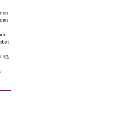
iden
 dan
nder
debat
ring,
s