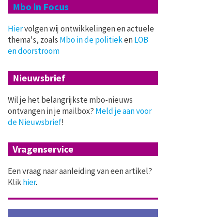
Mbo in Focus
Hier
volgen wij ontwikkelingen en actuele
thema's, zoals
Mbo in de politiek
en
LOB
en doorstroom
Nieuwsbrief
Wil je het belangrijkste mbo-nieuws
ontvangen in je mailbox?
Meld je aan voor
de Nieuwsbrief
!
Vragenservice
Een vraag naar aanleiding van een artikel?
Klik
hier
.