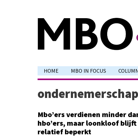
Ga
naar
de
inhoud
HOME
MBO IN FOCUS
COLUM
ondernemerscha
Mbo’ers verdienen minder da
hbo’ers, maar loonkloof blijft
relatief beperkt