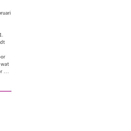
ruari
1.
edt
oor
n wat
or …