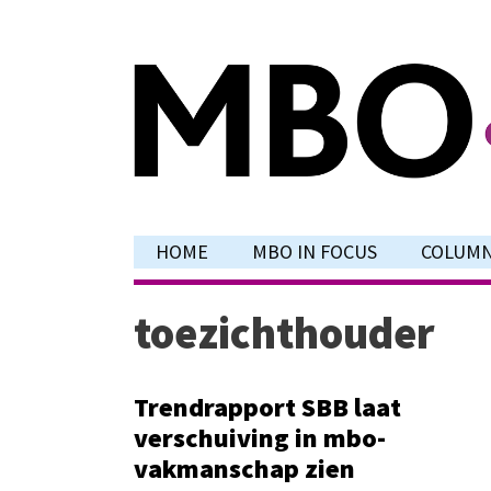
Ga
naar
de
inhoud
HOME
MBO IN FOCUS
COLUM
toezichthouder
Trendrapport SBB laat
verschuiving in mbo-
vakmanschap zien