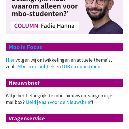
Mbo in Focus
Hier
volgen wij ontwikkelingen en actuele thema's,
zoals
Mbo in de politiek
en
LOB en doorstroom
Nieuwsbrief
Wil je het belangrijkste mbo-nieuws ontvangen in je
mailbox?
Meld je aan voor de Nieuwsbrief
!
Vragenservice