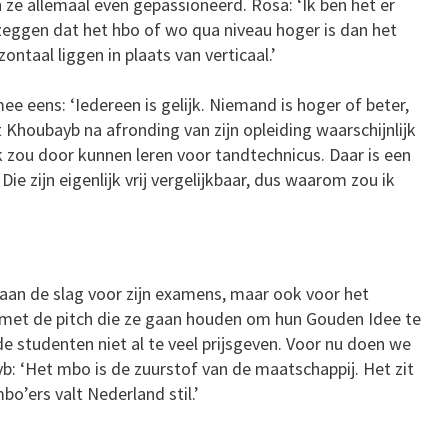
n ze allemaal even gepassioneerd. Rosa: ‘Ik ben het er
ggen dat het hbo of wo qua niveau hoger is dan het
ntaal liggen in plaats van verticaal.’
 eens: ‘Iedereen is gelijk. Niemand is hoger of beter,
 Khoubayb na afronding van zijn opleiding waarschijnlijk
k zou door kunnen leren voor tandtechnicus. Daar is een
e zijn eigenlijk vrij vergelijkbaar, dus waarom zou ik
an de slag voor zijn examens, maar ook voor het
met de pitch die ze gaan houden om hun Gouden Idee te
de studenten niet al te veel prijsgeven. Voor nu doen we
: ‘Het mbo is de zuurstof van de maatschappij. Het zit
o’ers valt Nederland stil.’