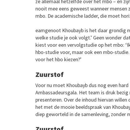
ze allemaal hetzelfde over het mbo – én zij
nooit mee eens geweest wanneer mensen ze
mbo. De academische ladder, die moet horizo
eamgenoot Khoubayb is het daar grondig mee
welke studie je ook volgt.’ Geen wonder dat
kiest voor een vervolgstudie op het mbo: ‘I
hbo-studie voor, maar ook een mbo-studie. Di
voor het hbo kiezen?’
Zuurstof
Voor nu moet Khoubayb dus nog even hard a
Ambassadeursgala. Het team is druk bezig 
presenteren. Over de inhoud hiervan willen 
het met de mooie beeldspraak van Khoubayb
diep geworteld in de samenleving, zonder mb
Zuurstof