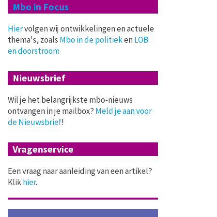
Mbo in Focus
Hier
volgen wij ontwikkelingen en actuele
thema's, zoals
Mbo in de politiek
en
LOB
en doorstroom
Nieuwsbrief
Wil je het belangrijkste mbo-nieuws
ontvangen in je mailbox?
Meld je aan voor
de Nieuwsbrief
!
Vragenservice
Een vraag naar aanleiding van een artikel?
Klik
hier
.